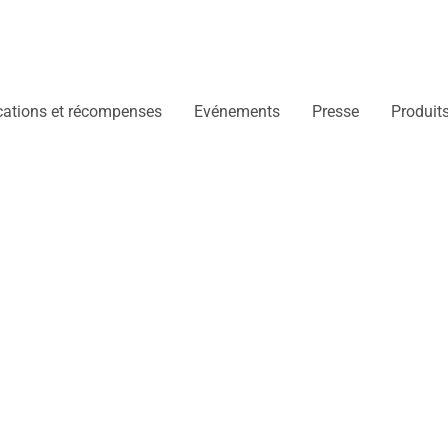
ications et récompenses
Evénements
Presse
Produit