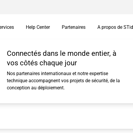
ervices
Help Center
Partenaires
A propos de STi
s
mations
Vos challenges
Connectés dans le monde entier, à
Interfaces intellige
Customisation
vos côtés chaque jour
Easy secure
Identifiants personnalisés
UALITÉS
Nos partenaires internationaux et notre expertise
Remote Secure
Customisation de lecteurs
technique accompagnent vos projets de sécurité, de la
ues
Easy Remote
conception au déploiement.
I/O Module
Packagées