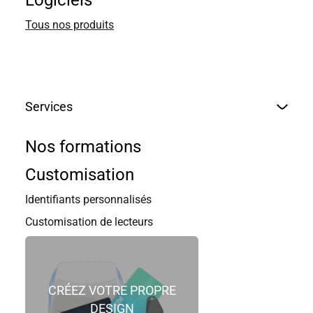
Logiciels
Tous nos produits
Services
Nos formations
Customisation
Nos produits
Identifiants personnalisés
Customisation de lecteurs
Afficher les filtres
Masquer les filtres
Je recherche
Fréquence
Technologie
Format
Customisation
Accessoires
CRÉEZ VOTRE PROPRE
de cartes
d'identifiant
Identifiants
DESIGN
13,56 MHz
Non
des