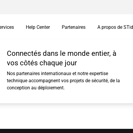
ervices
Help Center
Partenaires
A propos de STi
s
mations
Vos challenges
Connectés dans le monde entier, à
Interfaces intellige
Customisation
vos côtés chaque jour
Easy secure
Identifiants personnalisés
Nos partenaires internationaux et notre expertise
Remote Secure
Customisation de lecteurs
technique accompagnent vos projets de sécurité, de la
ues
Easy Remote
conception au déploiement.
I/O Module
Packagées