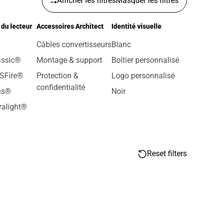
Afficher les filtres
Masquer les filtres
du lecteur
Accessoires Architect
Identité visuelle
Câbles convertisseurs
Blanc
assic®
Montage & support
Boîtier personnalisé
SFire®
Protection &
Logo personnalisé
confidentialité
us®
Noir
ralight®
Reset filters