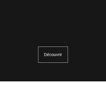
Sécurité maximales avec un minimum d’effort
Services professionnels pour vous aider
Aucun besoin de gestion
Découvrir