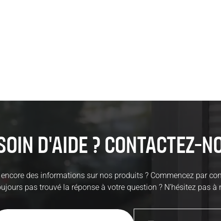
Découvrez nos prod
soin d'aide ? Contactez-n
encore des informations sur nos produits ? Commencez par con
ujours pas trouvé la réponse à votre question ? N’hésitez pas à