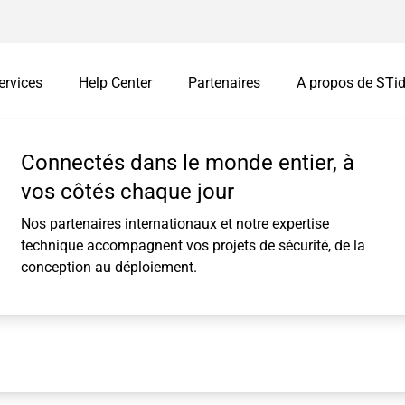
ervices
Help Center
Partenaires
A propos de STi
s
mations
Vos challenges
Connectés dans le monde entier, à
Interfaces intellige
Customisation
vos côtés chaque jour
Easy secure
Identifiants personnalisés
Nos partenaires internationaux et notre expertise
Remote Secure
Customisation de lecteurs
technique accompagnent vos projets de sécurité, de la
ues
Easy Remote
conception au déploiement.
I/O Module
Packagées