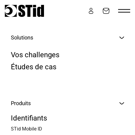
Aller au contenu
Solutions
CONDITIONS GÉNÉRALES
Vos challenges
DE VENTE DES
Études de cas
FORMATIONS ET
SERVICES STID
Produits
Identifiants
STid Mobile ID
Les présentes Conditions Générales de Vente (« CGV ») ont