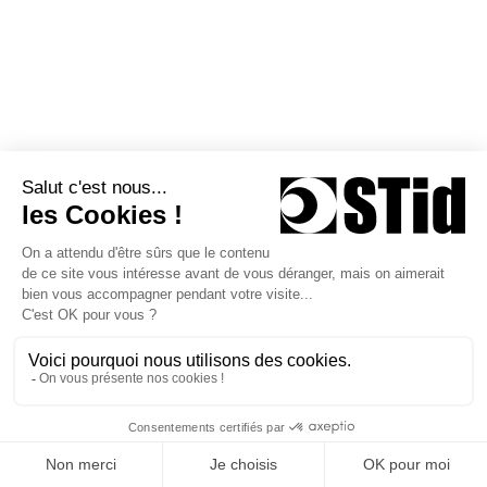
Le Client, en sa qualité de professionnel, est seul
responsable de la consultation et du choix de la Formation
fournie par STid. En cas d’erreur manifeste de la part du
Client, entre les caractéristiques de la Formation et/ou les
conditions de la vente, STid ne saurait voir sa
responsabilité engagée.
9.3. Limitation de la responsabilité de STid
La responsabilité de STid ne peut être engagée qu’en cas
(i) de faute grave ou de négligence exclusivement
imputable à STid, prouvée et limitée aux préjudices directs
subis par le Client, à l’exclusion de tout préjudice indirect,
tel que toute perte de chance, de clientèle, de résultat,
d’exploitation, préjudice commercial ou perte de données
et/ou fichiers. STid ne saurait être tenue responsable d’une
quelconque erreur et/ou oubli dans la documentation
remise aux Participants lors de la Formation. Cette