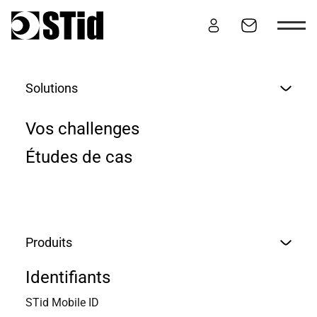
Aller au contenu
Solutions
HAUTE SÉCURITÉ
Vos challenges
Études de cas
COMPRENDRE LES SYSTÈMES
HAUTE SÉCURITÉ : MAÎTRISER
Produits
LA SÉCURITÉ DE BOUT-EN-
Identifiants
BOUT
STid Mobile ID