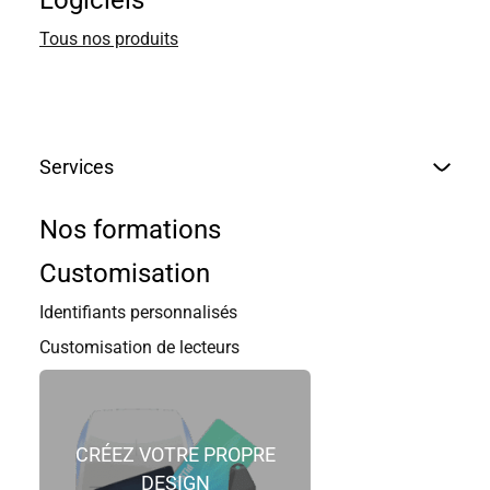
Logiciels
protéger vos investissements.
Tous nos produits
Services
Nos formations
Customisation
LE BADGE : LA CLÉ
Identifiants personnalisés
Customisation de lecteurs
La clé de voûte d’un contrôle d’accès
sécurisé
CRÉEZ VOTRE PROPRE
Pour garantir que votre badge, physique ou virtuel, soit
DESIGN