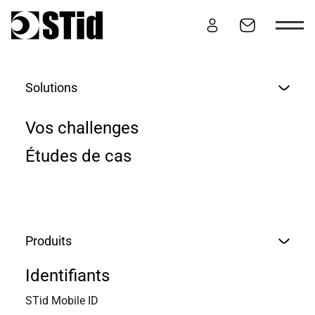
Aller au contenu
Solutions
MOT DU PRÉSIDENT :
Vos challenges
« CONSTRUIRE LE FUTUR
Études de cas
DU CONTRÔLE D’ACCÈS »
Produits
DÉCOUVREZ LA DERNIÈRE
Identifiants
INTERVIEW DE VINCENT
STid Mobile ID