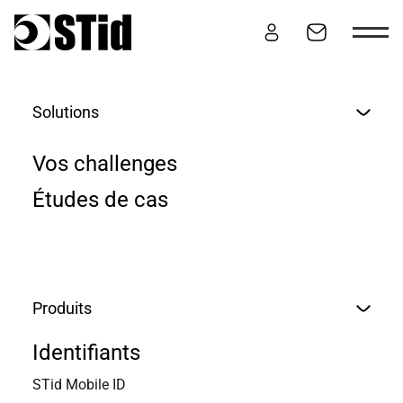
Aller au contenu
Solutions
LE CONTRÔLE D’ACCÈS
Vos challenges
POUR LES
Études de cas
ENVIRONNEMENTS
INDUSTRIELS
Produits
Identifiants
STid Mobile ID