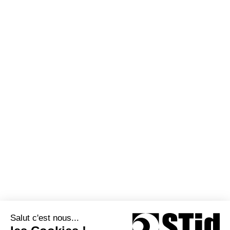
Notre offre
Nos solutions
Identifiants
Études de cas
Lecteurs
Vos challenges
Interfaces intelligentes
Nos formations
Kits logiciels
Assistance
À propos de STid
Partenaires
Actualités
STid Siège social / EMEA 20
Parc d'activités des Pradeaux
13850 Greasque - France
+33 (0)4 42 12 60 60